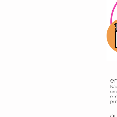
e
Não
uma
e r
pri
ou